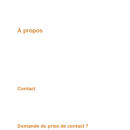
À propos
Montage de panneaux solaires 
photovoltaïques pour petites et grandes 
installations avec 12 ans d'expérience.
Contact
info@batisun.ch
079 934 57 72
Demande de prise de contact ?